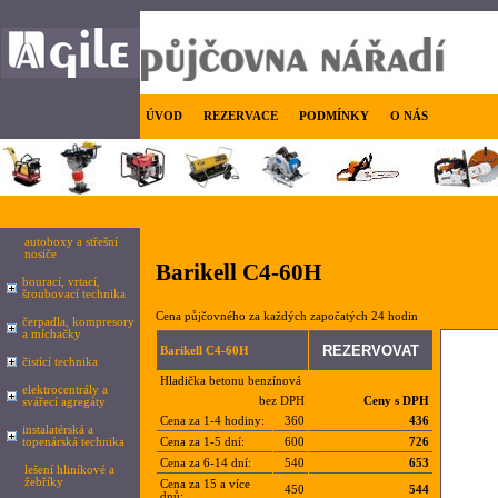
ÚVOD
REZERVACE
PODMÍNKY
O NÁS
autoboxy a střešní
nosiče
Barikell C4-60H
bourací, vrtací,
šroubovací technika
Cena půjčovného za každých započatých 24 hodin
čerpadla, kompresory
a míchačky
Barikell C4-60H
čistící technika
Hladička betonu benzínová
elektrocentrály a
bez DPH
Ceny s DPH
svářecí agregáty
Cena za 1-4 hodiny:
360
436
instalatérská a
topenárská technika
Cena za 1-5 dní:
600
726
Cena za 6-14 dní:
540
653
lešení hliníkové a
žebříky
Cena za 15 a více
450
544
dnů: