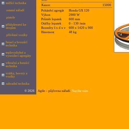
měřící technika
Kauce:
15000
ostatní nářadí
Poháněcí agregát
Honda GX 120
Výkon
2900 W
pistole
Průměr lopatek
600 mm
Otáčky lopatek
0 - 130 /min
příslušenství ke
strojům
Rozměry š x d x v
600 x 1420 x 900
Hmotnost
48 kg
přívěsné vozíky
řezací a brousící
technika
teplovzdušné a
vysoušecí agregáty
Nazev
Popis
Cena1az4hodiny
Cen
Barikell C4-60H
Hladička betonu benzínová
360,0000
600
vibrační a hutnící
technika
vrátky, hevery a
vozíky
zahradní technika
©
2026
Agile – půjčovna nářadí.
Napište nám
Google.cz
|
seznam.cz