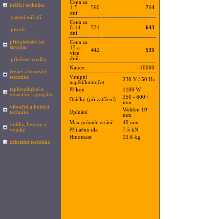
Cena za
měřící technika
1-5
590
714
dní:
ostatní nářadí
Cena za
6-14
531
643
pistole
dní:
příslušenství ke
Cena za
strojům
15 a
442
535
více
dnů:
přívěsné vozíky
Kauce:
10000
řezací a brousící
technika
Vstupní
230 V / 50 Hz
napětí/kmitočet
teplovzdušné a
Příkon
1100 W
vysoušecí agregáty
350 - 600 /
Otáčky (při zatížení)
min
vibrační a hutnící
Weldon 19
technika
Upínání
mm
Max průměr vrtání
40 mm
vrátky, hevery a
vozíky
Přítlačná síla
7.5 kN
Hmotnost
13.6 kg
zahradní technika