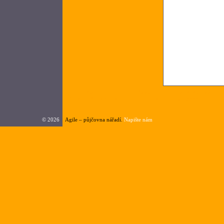
Nazev
Popis
Cena1az4hodiny
C
Rotabroach Panter
Jádrová vrtačka magnetická
354,0000
5
©
2026
Agile – půjčovna nářadí.
Napište nám
Google.cz
|
seznam.cz