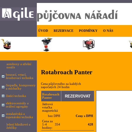
ÚVOD
REZERVACE
PODMÍNKY
O NÁS
autoboxy a střešní
nosiče
Rotabroach Panter
bourací, vrtací,
šroubovací technika
Cena půjčovného za každých
čerpadla, kompresory
započatých 24 hodin
a míchačky
Rotabroach
čistící technika
Panter
elektrocentrály a
Jádrová
svářecí agregáty
vrtačka
magnetická
instalatérská a
bez DPH
Ceny s DPH
topenárská technika
Cena za
lešení hliníkové a
1-4
354
428
žebříky
hodiny: