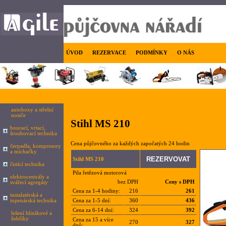
ÚVOD
REZERVACE
PODMÍNKY
O NÁS
autoboxy a střešní
nosiče
Stihl MS 210
bourací, vrtací,
šroubovací technika
Cena půjčovného za každých započatých 24 hodin
čerpadla, kompresory
a míchačky
Stihl MS 210
čistící technika
Pila řetězová motorová
elektrocentrály a
bez DPH
Ceny s DPH
svářecí agregáty
Cena za 1-4 hodiny:
216
261
instalatérská a
topenárská technika
Cena za 1-5 dní:
360
436
Cena za 6-14 dní:
324
392
lešení hliníkové a
žebříky
Cena za 15 a více
270
327
dnů: