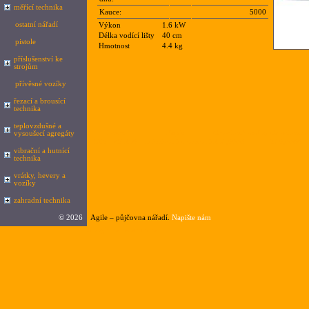
měřící technika
Kauce:
5000
ostatní nářadí
Výkon
1.6 kW
Délka vodící lišty
40 cm
pistole
Hmotnost
4.4 kg
příslušenství ke
strojům
přívěsné vozíky
řezací a brousící
technika
teplovzdušné a
Nazev
Popis
Cena1az4hodiny
Cena1az5d
vysoušecí agregáty
Stihl MS 210
Pila řetězová motorová
216,0000
360,0000
vibrační a hutnící
technika
vrátky, hevery a
vozíky
zahradní technika
©
2026
Agile – půjčovna nářadí.
Napište nám
Google.cz
|
seznam.cz