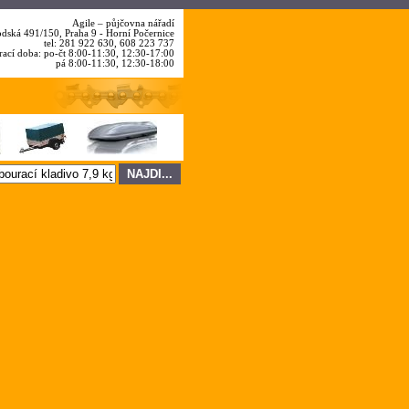
Agile – půjčovna nářadí
dská 491/150, Praha 9 - Horní Počernice
tel: 281 922 630
, 608 223 737
rací doba: po-čt 8:00-11:30, 12:30-17:00
pá 8:00-11:30, 12:30-18:00