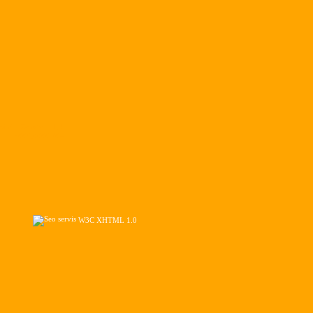
edni
Zaloha
ID
5000,0000
204
W3C XHTML 1.0