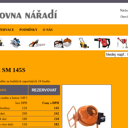
Nácho
Oteví
ZERVACE
PODMÍNKY
O NÁS
a SM 145S
ného za každých započatých 24 hodin
145S
 maltu a beton 140 l
bez DPH
Ceny s DPH
 hodiny:
120
145
dní:
200
242
4 dní:
180
218
a více dnů:
150
182