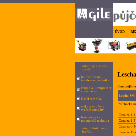
ÚVOD
RE
autoboxy a střešní
nosiče
Lesch
bourací, vrtací,
šroubovací technika
Cena půjčov
čerpadla, kompresory
a míchačky
Lescha SM 
čistící technika
Míchačka na
elektrocentrály a
svářecí agregáty
Cena za 1-4
instalatérská a
topenárská technika
Cena za 1-5 
Cena za 6-1
lešení hliníkové a
žebříky
Cena za 15 