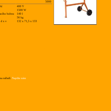
5000
tí
400 V
1500 W
acího bubnu
140 l
56 kg
 d x v
132 x 71,5 x 133
Popis
Cena1az4hodiny
Cena1az5dni
Cena6az14dni
Cena15avic
45S
Míchačka na maltu a beton 140 l
120,0000
200,0000
180,0000
150,0000
na nářadí.
Napište nám
nam.cz