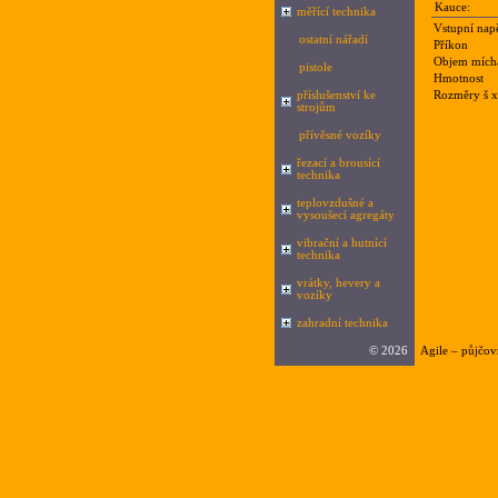
Kauce:
měřící technika
Vstupní napě
ostatní nářadí
Příkon
Objem mích
pistole
Hmotnost
příslušenství ke
Rozměry š x
strojům
přívěsné vozíky
řezací a brousící
technika
Nazev
teplovzdušné a
vysoušecí agregáty
Lescha SM 1
vibrační a hutnící
technika
vrátky, hevery a
vozíky
zahradní technika
©
2026
Agile – půjčov
Google.cz
|
sez