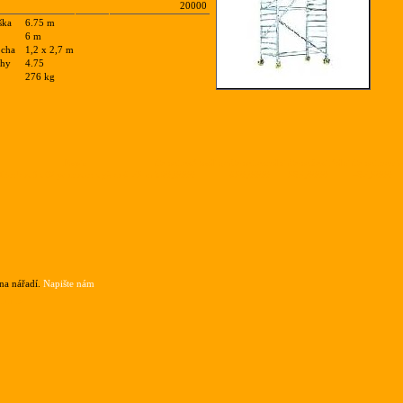
20000
ška
6.75 m
6 m
ocha
1,2 x 2,7 m
ahy
4.75
276 kg
Popis
Cena1az4hodiny
Cena1az5dni
Cena6az14dni
Cena15avic
liníková věž pracovní výška 6.75 m
390,0000
650,0000
585,0000
487,5000
na nářadí.
Napište nám
nam.cz