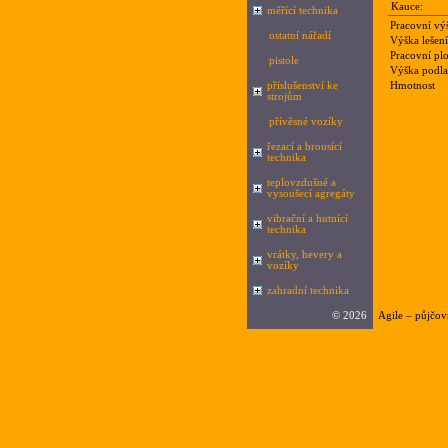
Kauce:
měřící technika
Pracovní vý
ostatní nářadí
Výška lešení
Pracovní pl
pistole
Výška podl
příslušenství ke
Hmotnost
strojům
přívěsné vozíky
řezací a brousící
technika
Nazev
teplovzdušné a
vysoušecí agregáty
Alufix 6005
H
vibrační a hutnící
technika
vrátky, hevery a
vozíky
zahradní technika
©
2026
Agile – půjčov
Google.cz
|
sez