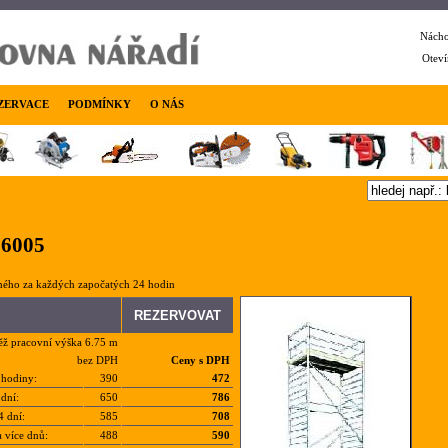
Nácho
Oteví
ZERVACE
PODMÍNKY
O NÁS
 6005
ného za každých započatých 24 hodin
ěž pracovní výška 6.75 m
bez DPH
Ceny s DPH
 hodiny:
390
472
dní:
650
786
4 dní:
585
708
a více dnů:
488
590