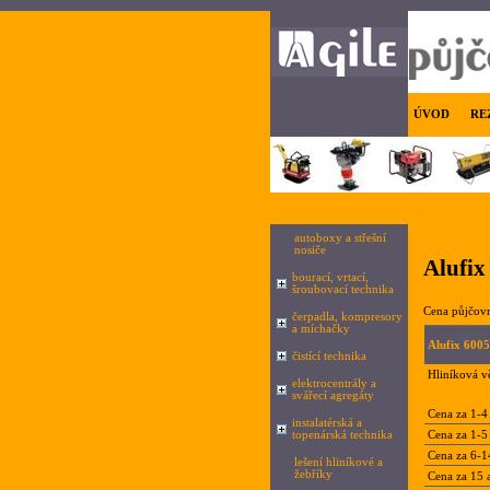
ÚVOD
RE
autoboxy a střešní
nosiče
Alufix
bourací, vrtací,
šroubovací technika
Cena půjčov
čerpadla, kompresory
a míchačky
Alufix 6005
čistící technika
Hliníková v
elektrocentrály a
svářecí agregáty
Cena za 1-4
instalatérská a
topenárská technika
Cena za 1-5 
Cena za 6-1
lešení hliníkové a
žebříky
Cena za 15 