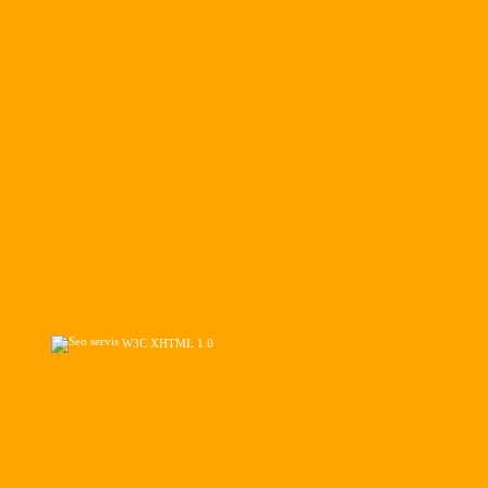
edni
Zaloha
ID
20000,0000
192
W3C XHTML 1.0