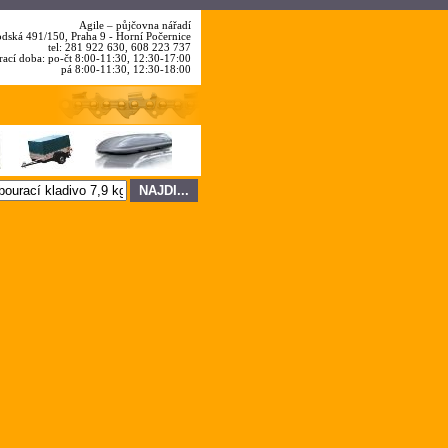
Agile – půjčovna nářadí
dská 491/150, Praha 9 - Horní Počernice
tel: 281 922 630
, 608 223 737
rací doba: po-čt 8:00-11:30, 12:30-17:00
pá 8:00-11:30, 12:30-18:00