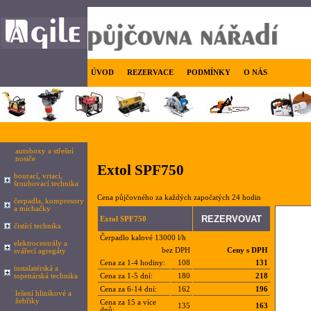
ÚVOD
REZERVACE
PODMÍNKY
O NÁS
autoboxy a střešní
nosiče
Extol SPF750
bourací, vrtací,
šroubovací technika
Cena půjčovného za každých započatých 24 hodin
čerpadla, kompresory
a míchačky
Extol SPF750
čistící technika
Čerpadlo kalové 13000 l/h
elektrocentrály a
bez DPH
Ceny s DPH
svářecí agregáty
Cena za 1-4 hodiny:
108
131
instalatérská a
topenárská technika
Cena za 1-5 dní:
180
218
Cena za 6-14 dní:
162
196
lešení hliníkové a
žebříky
Cena za 15 a více
135
163
dnů: