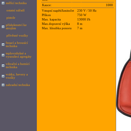
měřící technika
Kauce:
1000
ostatní nářadí
Vstupní napětí/kmitočet
230 V / 50 Hz
Příkon
750 W
pistole
Max. kapacita
13000 l/h
Max.dopravní výška
8 m
příslušenství ke
strojům
Max. hloubka ponoru
7 m
přívěsné vozíky
řezací a brousící
technika
teplovzdušné a
vysoušecí agregáty
vibrační a hutnící
technika
vrátky, hevery a
vozíky
zahradní technika