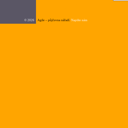
Nazev
Popis
Cena1az4hodiny
Cena1a
Extol SPF750
Čerpadlo kalové 13000 l/h
108,0000
180,00
©
2026
Agile – půjčovna nářadí.
Napište nám
Google.cz
|
seznam.cz