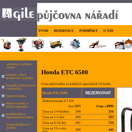
ÚVOD
REZERVACE
PODMÍNKY
O NÁS
autoboxy a střešní
nosiče
Honda ETC 6500
bourací, vrtací,
šroubovací technika
Cena půjčovného za každých započatých 24 hodin
čerpadla, kompresory
a míchačky
Honda ETC 6500
čistící technika
Elektrocentrála 6.5 kW
elektrocentrály a
bez DPH
Ceny s DPH
svářecí agregáty
Cena za 1-4 hodiny:
294
356
instalatérská a
topenárská technika
Cena za 1-5 dní:
490
593
Cena za 6-14 dní:
441
534
lešení hliníkové a
žebříky
Cena za 15 a více
368
445
dnů: