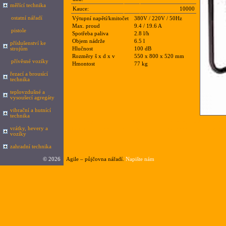
měřící technika
Kauce:
10000
ostatní nářadí
Výtupní napětí/kmitočet
380V / 220V / 50Hz
Max. proud
9.4 / 19.6 A
pistole
Spotřeba paliva
2.8 l/h
Objem nádrže
6.5 l
příslušenství ke
strojům
Hlučnost
100 dB
Rozměry š x d x v
550 x 800 x 520 mm
přívěsné vozíky
Hmontost
77 kg
řezací a brousící
technika
teplovzdušné a
vysoušecí agregáty
vibrační a hutnící
technika
Nazev
Popis
Cena1az4hodiny
Cena1a
vrátky, hevery a
Honda ETC 6500
Elektrocentrála 6.5 kW
294,0000
490,00
vozíky
zahradní technika
©
2026
Agile – půjčovna nářadí.
Napište nám
Google.cz
|
seznam.cz